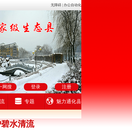
无障碍 |
办公自动化
一网搜
登录
注册
流
专题
魅力通化县
护碧水清流