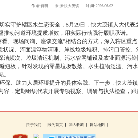
作 者:何明
来 源:快大茂镇
时 间: 2026-06-02
守护辖区水生态安全，5月29日，快大茂镇人大代表
督推动河道环境提质增效，用实际行动践行履职承诺。
、现场问询、座谈交流”相结合的方式，深入辖区重点
水质状况、河面漂浮物清理、岸线垃圾堆积、排污口管控、
保洁频次、垃圾清运机制、污水管网铺设及农业面源污染
短板，针对发现的零星垃圾散落、水生植物泛滥、污水
见。
保、助力人居环境提升的具体实践。下一步，快大茂镇
内容，定期组织代表开展专项视察、调研与执法检查，跟
|关于我们
|设为首页
加入收藏
网站地图