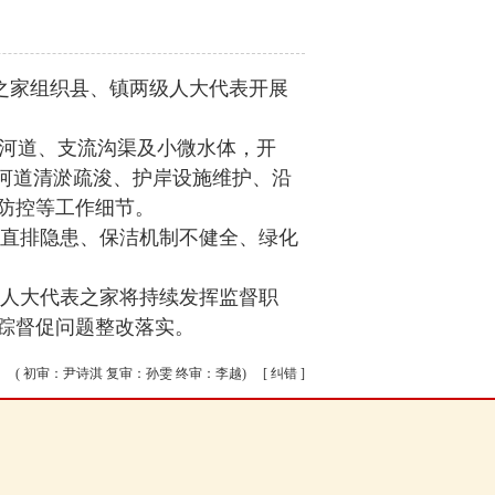
之家组织县、镇两级人大代表开展
河道、支流沟渠及小微水体，开
河道清淤疏浚、护岸设施维护、沿
防控等工作细节。
直排隐患、保洁机制不健全、绿化
人大代表之家将持续发挥监督职
踪督促问题整改落实。
( 初审：尹诗淇 复审：孙雯 终审：李越)
[ 纠错 ]