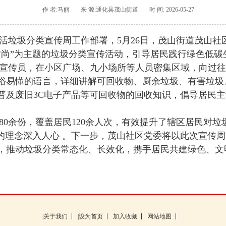
作 者:马丽
来 源:通化县茂山街道
时 间: 2026-05-27
活垃圾分类宣传周工作部署，5月26日，茂山街道茂山社
时尚”为主题的垃圾分类宣传活动，引导居民践行绿色低碳
传员，在小区广场、九小场所等人员密集区域，向过往
俗易懂的语言，详细讲解可回收物、厨余垃圾、有害垃圾
普及废旧3C电子产品等可回收物的回收知识，倡导居民
余份，覆盖居民120余人次，有效提升了辖区居民对垃
”的理念深入人心 。下一步，茂山社区党委将以此次宣传
，推动垃圾分类常态化、长效化，携手居民共建绿色、文
|关于我们
|设为首页
加入收藏
网站地图