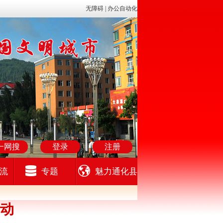
无障碍 |
办公自动化
一网搜
登录
注册
流
专题
魅力通化县
动