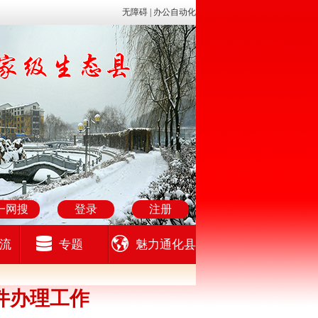
无障碍 |
办公自动化
一网搜
登录
注册
流
专题
魅力通化县
件办理工作